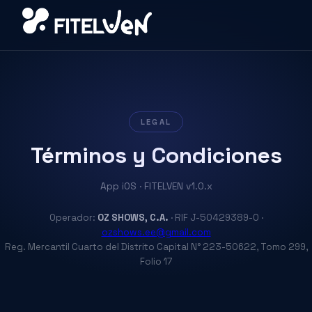
LEGAL
Términos y Condiciones
App iOS · FITELVEN v1.0.x
Operador:
OZ SHOWS, C.A.
· RIF J-50429389-0 ·
ozshows.ee@gmail.com
Reg. Mercantil Cuarto del Distrito Capital N° 223-50622, Tomo 299,
Folio 17